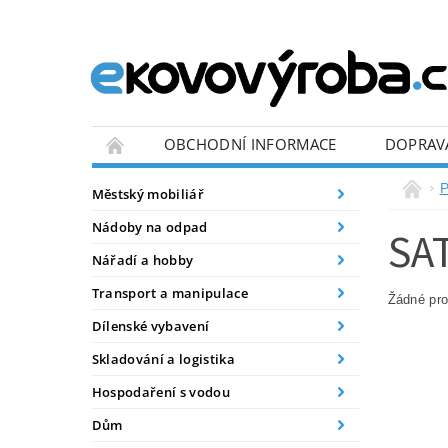
OBCHODNÍ INFORMACE
DOPRAV
BLOG
P
Městský mobiliář
Nádoby na odpad
SA
Nářadí a hobby
Transport a manipulace
Žádné pr
Dílenské vybavení
Skladování a logistika
Hospodaření s vodou
Dům