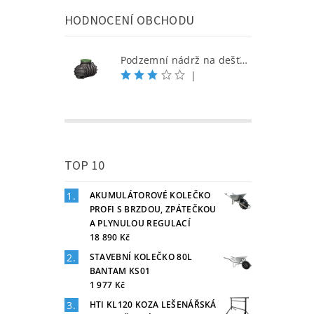
HODNOCENÍ OBCHODU
Podzemní nádrž na dešťovou vodu 1000 l
|
TOP 10
AKUMULÁTOROVÉ KOLEČKO
PROFI S BRZDOU, ZPÁTEČKOU
A PLYNULOU REGULACÍ
18 890 Kč
STAVEBNÍ KOLEČKO 80L
BANTAM KS01
1 977 Kč
HTI KL120 KOZA LEŠENÁŘSKÁ