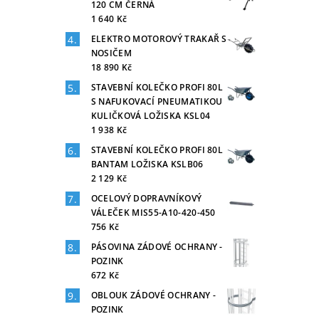
120 CM ČERNÁ
1 640 Kč
ELEKTRO MOTOROVÝ TRAKAŘ S
NOSIČEM
18 890 Kč
STAVEBNÍ KOLEČKO PROFI 80L
S NAFUKOVACÍ PNEUMATIKOU
KULIČKOVÁ LOŽISKA KSL04
1 938 Kč
STAVEBNÍ KOLEČKO PROFI 80L
BANTAM LOŽISKA KSLB06
2 129 Kč
OCELOVÝ DOPRAVNÍKOVÝ
VÁLEČEK MIS55-A10-420-450
756 Kč
PÁSOVINA ZÁDOVÉ OCHRANY -
POZINK
672 Kč
OBLOUK ZÁDOVÉ OCHRANY -
POZINK