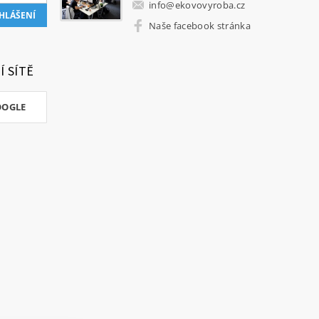
info
@
ekovovyroba.cz
Naše facebook stránka
Í SÍTĚ
OOGLE