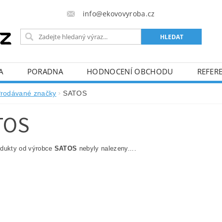
info@ekovovyroba.cz
A
PORADNA
HODNOCENÍ OBCHODU
REFERE
rodávané značky
SATOS
TOS
odukty od výrobce
SATOS
nebyly nalezeny....