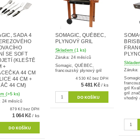
GIC, SADA 4
SOMAGIC, QUÉBEC,
SOMA
NEREZOVÉHO
PLYNOVÝ GRIL
BRISB
OVACÍHO
FRAN
Skladem
(1 ks)
NÍ SE SOFT
PLYNO
Záruka: 24 měsíců
JETÍ (KLEŠTĚ
Sklad
Somagic, QUÉBEC,
M +
Záruka:
francouzský plynový gril
CEČKA 44 CM
Somagi
LICE 44 CM +
4 530 Kč bez DPH
francou
5 481 Kč
ÁČ 44 CM)
/ ks
gril Kva
gril zna
dem
(>5 ks)
vhodný 
: 24 měsíců
879 Kč bez DPH
1 064 Kč
/ ks