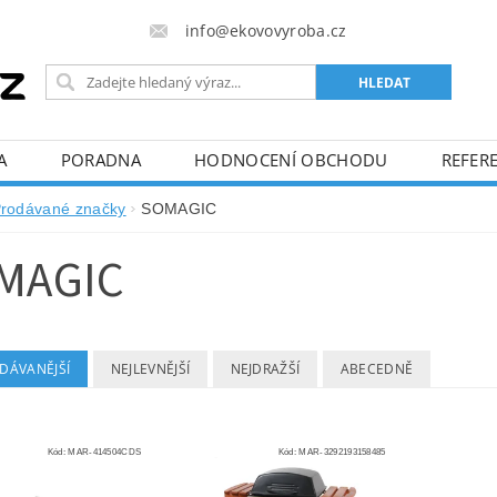
info@ekovovyroba.cz
A
PORADNA
HODNOCENÍ OBCHODU
REFERE
rodávané značky
SOMAGIC
MAGIC
DÁVANĚJŠÍ
NEJLEVNĚJŠÍ
NEJDRAŽŠÍ
ABECEDNĚ
Kód:
MAR-414504CDS
Kód:
MAR-3292193158485