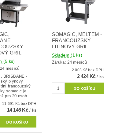
GIC,
SOMAGIC, MELTEM -
ANE -
FRANCOUZSKÝ
COUZSKÝ
LITINOVÝ GRIL
VÝ GRIL
Skladem
(1 ks)
em
(5 ks)
Záruka: 24 měsíců
 24 měsíců
2 003 Kč bez DPH
2 424 Kč
c, BRISBANE -
/ ks
zský plynový
litiní francouzský
čky somagic je
až pro 20 osob.
11 691 Kč bez DPH
14 146 Kč
/ ks