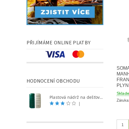
PŘIJÍMÁME ONLINE PLATBY
SOMA
MANH
FRA
HODNOCENÍ OBCHODU
PLYN
Skla
Plastová nádrž na dešťovou vodu SEINE 650 l, písková
Záruka
|