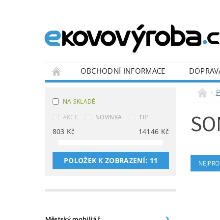
OBCHODNÍ INFORMACE
DOPRAV
BLOG
P
NA SKLADĚ
SO
AKCE
NOVINKA
TIP
803
Kč
14146
Kč
POLOŽEK K ZOBRAZENÍ:
11
NEJPRO
Městský mobiliář