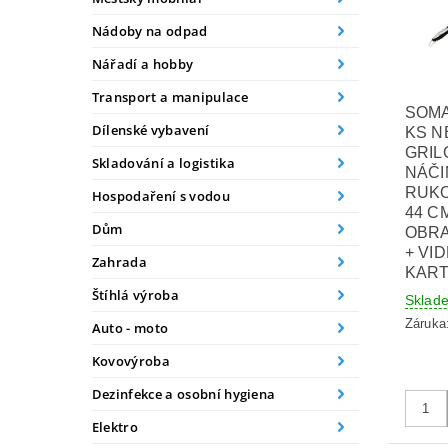
Nádoby na odpad
Nářadí a hobby
Transport a manipulace
SOMA
Dílenské vybavení
KS 
GRIL
Skladování a logistika
NÁČI
RUKO
Hospodaření s vodou
44 C
Dům
OBRA
+ VID
Zahrada
KART
Štíhlá výroba
Skla
Záruka
Auto - moto
Kovovýroba
Dezinfekce a osobní hygiena
Elektro