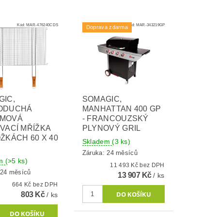
Kód:
MAR-476240CDS
Kód:
MAR-343219GP
Doprava zdarma
GIC,
SOMAGIC,
ODUCHÁ
MANHATTAN 400 GP
MOVÁ
- FRANCOUZSKÝ
VACÍ MŘÍŽKA
PLYNOVÝ GRIL
ŽKÁCH 60 X 40
Skladem
(3 ks)
Záruka: 24 měsíců
em
(>5 ks)
11 493 Kč bez DPH
 24 měsíců
13 907 Kč
/ ks
664 Kč bez DPH
803 Kč
/ ks