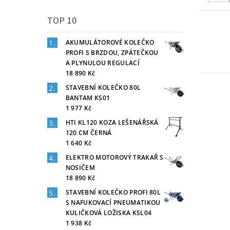
TOP 10
AKUMULÁTOROVÉ KOLEČKO
PROFI S BRZDOU, ZPÁTEČKOU
A PLYNULOU REGULACÍ
18 890 Kč
STAVEBNÍ KOLEČKO 80L
BANTAM KS01
1 977 Kč
HTI KL120 KOZA LEŠENÁŘSKÁ
120 CM ČERNÁ
1 640 Kč
ELEKTRO MOTOROVÝ TRAKAŘ S
NOSIČEM
18 890 Kč
STAVEBNÍ KOLEČKO PROFI 80L
S NAFUKOVACÍ PNEUMATIKOU
KULIČKOVÁ LOŽISKA KSL04
1 938 Kč