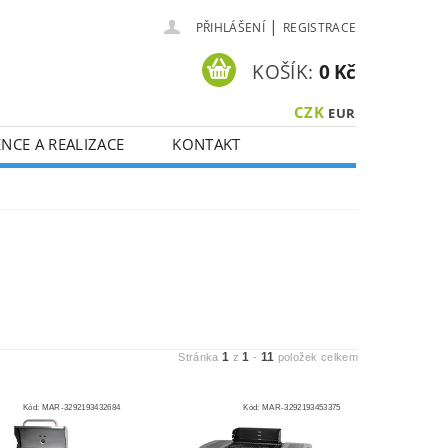
|
PŘIHLÁŠENÍ
REGISTRACE
KOŠÍK:
0 Kč
CZK
EUR
NCE A REALIZACE
KONTAKT
1
1
11
Stránka
z
-
položek celkem
Kód:
MAR-3292193432684
Kód:
MAR-3292193453375