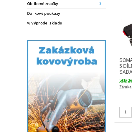
Oblíbené značky
Dárkové poukazy
% Výprodej skladu
SOMA
5 DÍ
SADA
Skla
Záruka