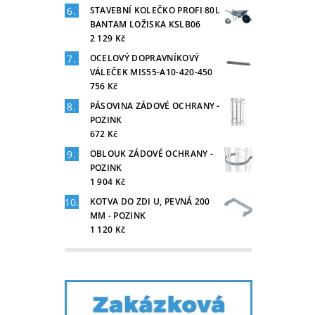
STAVEBNÍ KOLEČKO PROFI 80L
BANTAM LOŽISKA KSLB06
2 129 Kč
OCELOVÝ DOPRAVNÍKOVÝ
VÁLEČEK MIS55-A10-420-450
756 Kč
PÁSOVINA ZÁDOVÉ OCHRANY -
POZINK
672 Kč
OBLOUK ZÁDOVÉ OCHRANY -
POZINK
1 904 Kč
KOTVA DO ZDI U, PEVNÁ 200
MM - POZINK
1 120 Kč