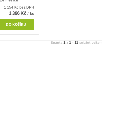
 24 měsíců
1 154 Kč bez DPH
1 396 Kč
/ ks
1
1
11
Stránka
z
-
položek celkem