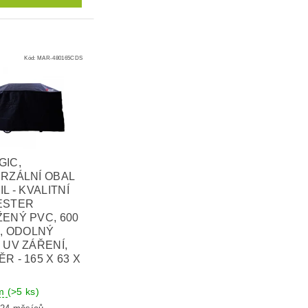
Kód:
MAR-480165CDS
GIC,
RZÁLNÍ OBAL
L - KVALITNÍ
ESTER
ENÝ PVC, 600
D, ODOLNÝ
 UV ZÁŘENÍ,
R - 165 X 63 X
em
(>5 ks)