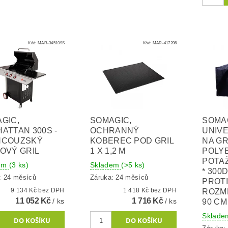
Kód:
MAR-345109S
Kód:
MAR-417206
GIC,
SOMAGIC,
SOMA
ATTAN 300S -
OCHRANNÝ
UNIVE
NCOUZSKÝ
KOBEREC POD GRIL
NA GRI
OVÝ GRIL
1 X 1,2 M
POLY
POTAŽ
dem
(3 ks)
Skladem
(>5 ks)
* 300
: 24 měsíců
Záruka: 24 měsíců
PROTI
9 134 Kč bez DPH
1 418 Kč bez DPH
ROZMĚ
11 052 Kč
1 716 Kč
/ ks
/ ks
90 CM
Sklad