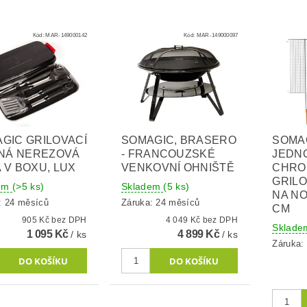
Kód:
MAR-149000142
Kód:
MAR-149000097
GIC GRILOVACÍ
SOMAGIC, BRASERO
SOMA
LNÁ NEREZOVÁ
- FRANCOUZSKÉ
JEDN
 V BOXU, LUX
VENKOVNÍ OHNIŠTĚ
CHRO
GRILO
dem
(>5 ks)
Skladem
(5 ks)
NA NO
: 24 měsíců
Záruka: 24 měsíců
CM
905 Kč bez DPH
4 049 Kč bez DPH
Sklad
1 095 Kč
4 899 Kč
/ ks
/ ks
Záruka: