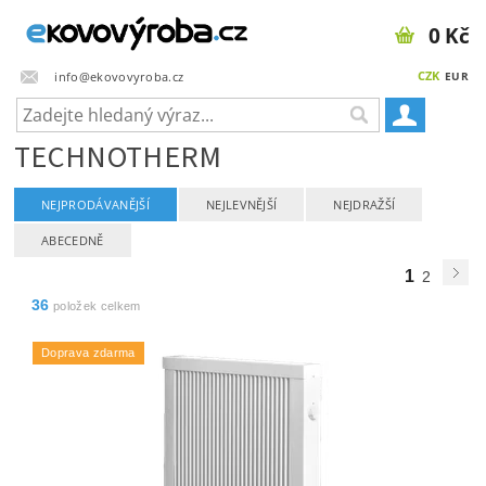
0 Kč
CZK
info@ekovovyroba.cz
EUR
TECHNOTHERM
NEJPRODÁVANĚJŠÍ
NEJLEVNĚJŠÍ
NEJDRAŽŠÍ
ABECEDNĚ
1
2
36
položek celkem
Doprava zdarma