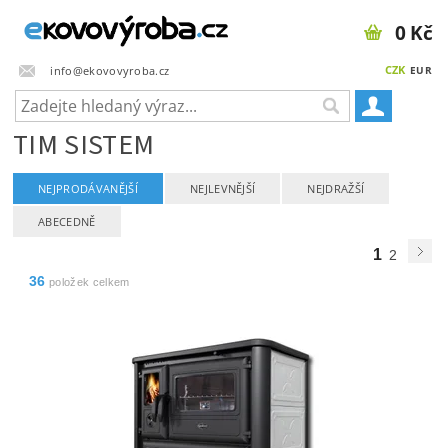
0 Kč
CZK
info@ekovovyroba.cz
EUR
TIM SISTEM
NEJPRODÁVANĚJŠÍ
NEJLEVNĚJŠÍ
NEJDRAŽŠÍ
ABECEDNĚ
1
2
36
položek celkem