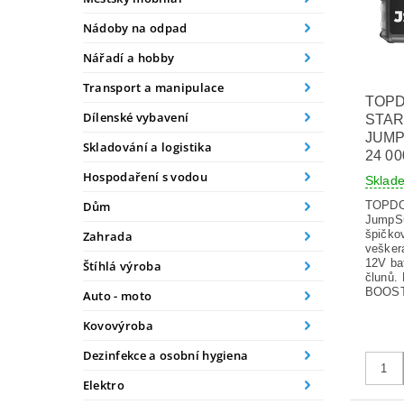
Nádoby na odpad
Nářadí a hobby
Transport a manipulace
TOPD
Dílenské vybavení
STA
JUMP
Skladování a logistika
24 0
Hospodaření s vodou
Skla
TOPDO
Dům
JumpSu
špičkov
Zahrada
vešker
12V bat
Štíhlá výroba
člunů. 
BOOST
Auto - moto
Kovovýroba
Dezinfekce a osobní hygiena
Elektro