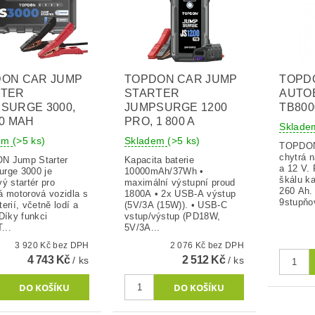
ON CAR JUMP
TOPDON CAR JUMP
TOPD
RTER
STARTER
AUTO
SURGE 3000,
JUMPSURGE 1200
TB800
00 MAH
PRO, 1 800 A
Sklad
dem
(>5 ks)
Skladem
(>5 ks)
TOPDON 
chytrá n
N Jump Starter
Kapacita baterie
a 12 V. 
rge 3000 je
10000mAh/37Wh •
škálu ka
ý startér pro
maximální výstupní proud
260 Ah.
á motorová vozidla s
1800A • 2x USB-A výstup
9stupňo
erií, včetně lodí a
(5V/3A (15W)). • USB-C
Díky funkci
vstup/výstup (PD18W,
...
5V/3A...
3 920 Kč bez DPH
2 076 Kč bez DPH
4 743 Kč
2 512 Kč
/ ks
/ ks