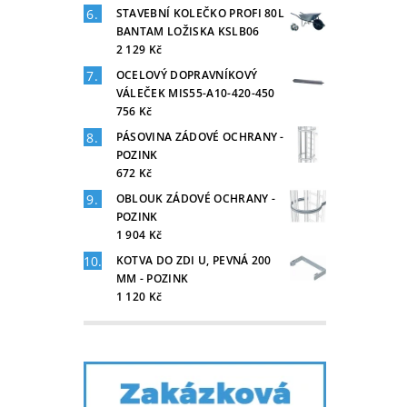
STAVEBNÍ KOLEČKO PROFI 80L
BANTAM LOŽISKA KSLB06
2 129 Kč
OCELOVÝ DOPRAVNÍKOVÝ
VÁLEČEK MIS55-A10-420-450
756 Kč
PÁSOVINA ZÁDOVÉ OCHRANY -
POZINK
672 Kč
OBLOUK ZÁDOVÉ OCHRANY -
POZINK
1 904 Kč
KOTVA DO ZDI U, PEVNÁ 200
MM - POZINK
1 120 Kč