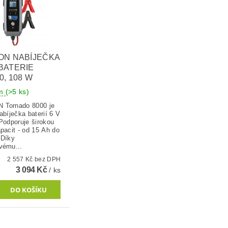
ON NABÍJEČKA
BATERIE
0, 108 W
em
(>5 ks)
Tornado 8000 je
abíječka baterií 6 V
Podporuje širokou
pacit - od 15 Ah do
 Díky
vému...
2 557 Kč bez DPH
3 094 Kč
/ ks