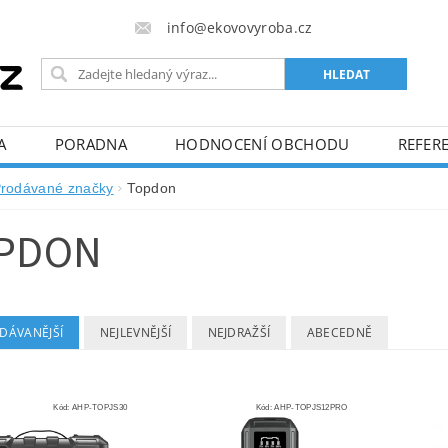
info@ekovovyroba.cz
A
PORADNA
HODNOCENÍ OBCHODU
REFERE
rodávané značky
Topdon
PDON
DÁVANĚJŠÍ
NEJLEVNĚJŠÍ
NEJDRAŽŠÍ
ABECEDNĚ
Kód:
AHP-TOPJS30
Kód:
AHP-TOPJS12PRO