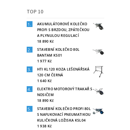
TOP 10
AKUMULÁTOROVÉ KOLEČKO
PROFI S BRZDOU, ZPÁTEČKOU
A PLYNULOU REGULACÍ
18 890 Kč
STAVEBNÍ KOLEČKO 80L
BANTAM KS01
1 977 Kč
HTI KL120 KOZA LEŠENÁŘSKÁ
120 CM ČERNÁ
1 640 Kč
ELEKTRO MOTOROVÝ TRAKAŘ S
NOSIČEM
18 890 Kč
STAVEBNÍ KOLEČKO PROFI 80L
S NAFUKOVACÍ PNEUMATIKOU
KULIČKOVÁ LOŽISKA KSL04
1 938 Kč