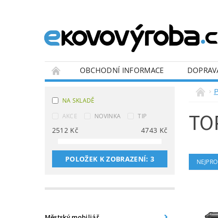
OBCHODNÍ INFORMACE
DOPRAV
BLOG
P
NA SKLADĚ
TO
AKCE
NOVINKA
TIP
2512
Kč
4743
Kč
POLOŽEK K ZOBRAZENÍ:
3
NEJPRO
Městský mobiliář