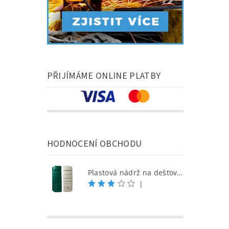
PŘIJÍMÁME ONLINE PLATBY
HODNOCENÍ OBCHODU
Plastová nádrž na dešťovou vodu SEINE 650 l, písková
|