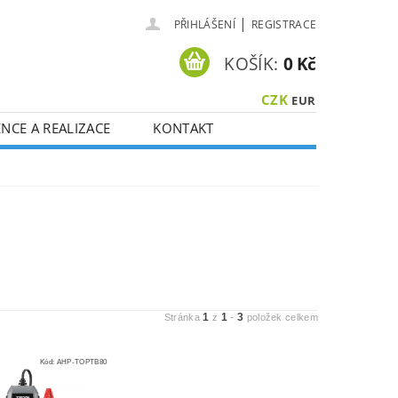
|
PŘIHLÁŠENÍ
REGISTRACE
KOŠÍK:
0 Kč
CZK
EUR
NCE A REALIZACE
KONTAKT
1
1
3
Stránka
z
-
položek celkem
Kód:
AHP-TOPTB80