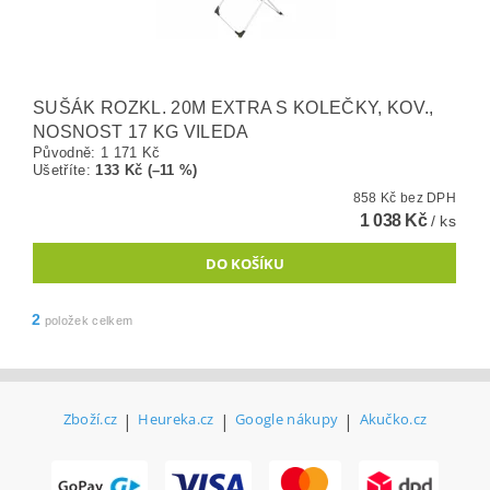
SUŠÁK ROZKL. 20M EXTRA S KOLEČKY, KOV.,
NOSNOST 17 KG VILEDA
Původně:
1 171 Kč
Ušetříte
:
133 Kč (–11 %)
858 Kč bez DPH
1 038 Kč
/ ks
2
položek celkem
Zboží.cz
|
Heureka.cz
|
Google nákupy
|
Akučko.cz