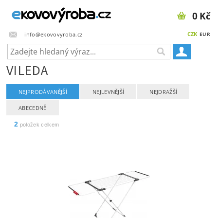
0 Kč
CZK
info@ekovovyroba.cz
EUR
VILEDA
NEJPRODÁVANĚJŠÍ
NEJLEVNĚJŠÍ
NEJDRAŽŠÍ
ABECEDNĚ
2
položek celkem