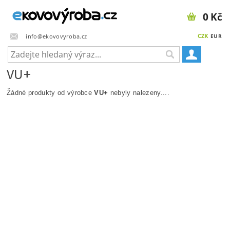
0 Kč
CZK
info@ekovovyroba.cz
EUR
VU+
Žádné produkty od výrobce
VU+
nebyly nalezeny....