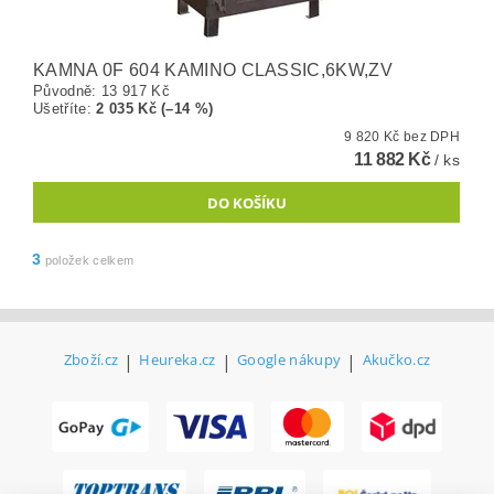
KAMNA 0F 604 KAMINO CLASSIC,6KW,ZV
Původně:
13 917 Kč
Ušetříte
:
2 035 Kč (–14 %)
9 820 Kč bez DPH
11 882 Kč
/ ks
3
položek celkem
Zboží.cz
|
Heureka.cz
|
Google nákupy
|
Akučko.cz