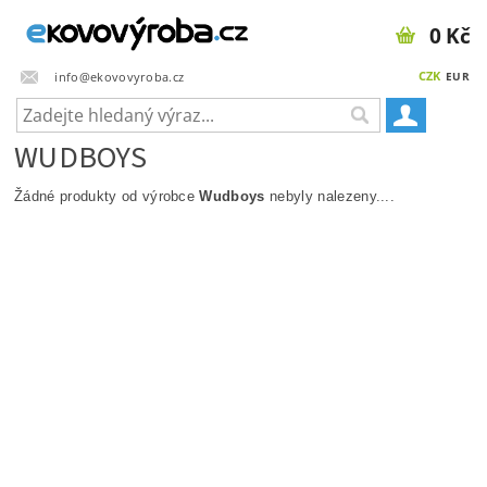
0 Kč
CZK
info@ekovovyroba.cz
EUR
WUDBOYS
Žádné produkty od výrobce
Wudboys
nebyly nalezeny....