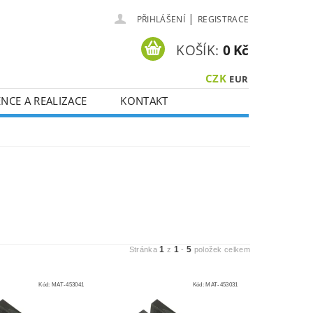
|
PŘIHLÁŠENÍ
REGISTRACE
KOŠÍK:
0 Kč
CZK
EUR
NCE A REALIZACE
KONTAKT
1
1
5
Stránka
z
-
položek celkem
Kód:
MAT-453041
Kód:
MAT-453031