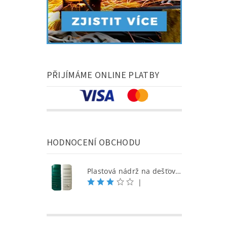
PŘIJÍMÁME ONLINE PLATBY
HODNOCENÍ OBCHODU
Plastová nádrž na dešťovou vodu SEINE 650 l, písková
|