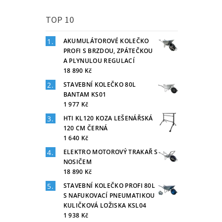
TOP 10
AKUMULÁTOROVÉ KOLEČKO
PROFI S BRZDOU, ZPÁTEČKOU
A PLYNULOU REGULACÍ
18 890 Kč
STAVEBNÍ KOLEČKO 80L
BANTAM KS01
1 977 Kč
HTI KL120 KOZA LEŠENÁŘSKÁ
120 CM ČERNÁ
1 640 Kč
ELEKTRO MOTOROVÝ TRAKAŘ S
NOSIČEM
18 890 Kč
STAVEBNÍ KOLEČKO PROFI 80L
S NAFUKOVACÍ PNEUMATIKOU
KULIČKOVÁ LOŽISKA KSL04
1 938 Kč