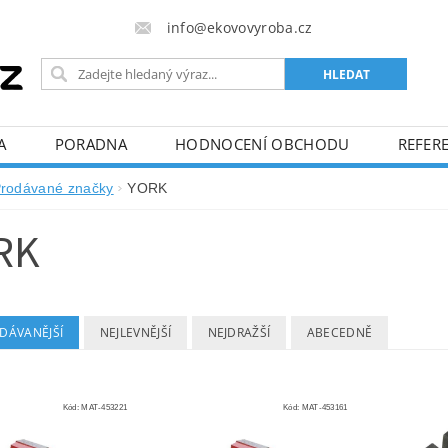
info@ekovovyroba.cz
A
PORADNA
HODNOCENÍ OBCHODU
REFERE
rodávané značky
YORK
RK
DÁVANĚJŠÍ
NEJLEVNĚJŠÍ
NEJDRAŽŠÍ
ABECEDNĚ
Kód:
MAT-453221
Kód:
MAT-453161