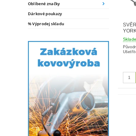
Oblíbené značky
Dárkové poukazy
% Výprodej skladu
SVĚ
YORK
Skla
Původ
Ušetřít