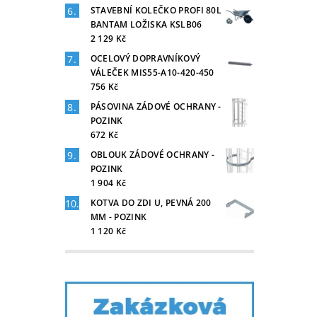
STAVEBNÍ KOLEČKO PROFI 80L
BANTAM LOŽISKA KSLB06
2 129 Kč
OCELOVÝ DOPRAVNÍKOVÝ
VÁLEČEK MIS55-A10-420-450
756 Kč
PÁSOVINA ZÁDOVÉ OCHRANY -
POZINK
672 Kč
OBLOUK ZÁDOVÉ OCHRANY -
POZINK
1 904 Kč
KOTVA DO ZDI U, PEVNÁ 200
MM - POZINK
1 120 Kč