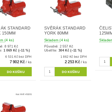
RÁK STANDARD
SVĚRÁK STANDARD
ČELIS
 150MM
YORK 80MM
125M
dem
(4 ks)
Skladem
(4 ks)
Sklad
ně:
8 971 Kč
Původně:
2 557 Kč
e
:
1 069 Kč (–11 %)
Ušetříte
:
304 Kč (–11 %)
6 531 Kč bez DPH
1 862 Kč bez DPH
7 902 Kč
2 253 Kč
/ ks
/ ks
Kód:
MAT-453201