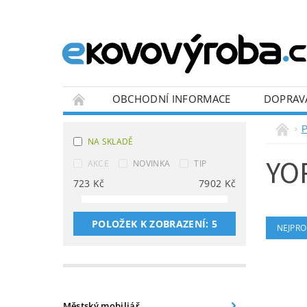
OBCHODNÍ INFORMACE
DOPRAV
BLOG
P
NA SKLADĚ
YO
AKCE
NOVINKA
TIP
723
Kč
7902
Kč
POLOŽEK K ZOBRAZENÍ:
5
NEJPRO
Městský mobiliář