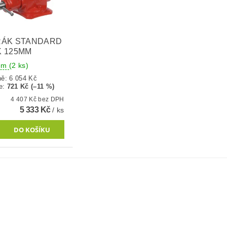
RÁK STANDARD
 125MM
dem
(2 ks)
ně:
6 054 Kč
e
:
721 Kč (–11 %)
4 407 Kč bez DPH
5 333 Kč
/ ks