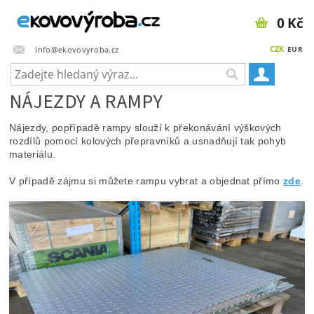
0 Kč
CZK
info@ekovovyroba.cz
EUR
NÁJEZDY A RAMPY
Nájezdy, popřípadě rampy slouží k překonávání výškových
rozdílů pomocí kolových přepravníků a usnadňují tak pohyb
materiálu.
V případě zájmu si můžete rampu vybrat a objednat přímo
zde
.