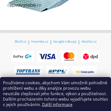
Zboží.cz
|
Heureka.cz
|
Google nákupy
|
Akučko.cz
Používáme cookies, abychom Vám umožnili pohodlné
prohlížení webu a díky analýze provozu webu
neustále zlepšovali jeho funkce, výkon a použitelnost.
Dalším procházením tohoto webu vyjadřujete souhlas
s jejich používáním.
Další informace
2026 ©
Ekovovyroba.cz
, všechna práva vyhrazena