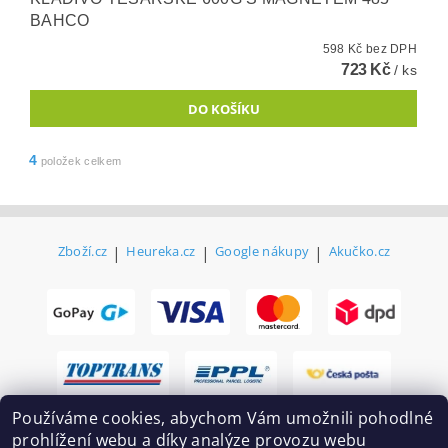
BAHCO
598 Kč bez DPH
723 Kč
/ ks
4
položek celkem
Zboží.cz
|
Heureka.cz
|
Google nákupy
|
Akučko.cz
Používáme cookies, abychom Vám umožnili pohodlné
prohlížení webu a díky analýze provozu webu