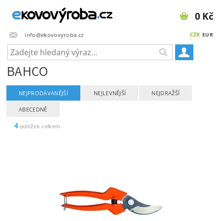
0 Kč
CZK
info@ekovovyroba.cz
EUR
BAHCO
NEJPRODÁVANĚJŠÍ
NEJLEVNĚJŠÍ
NEJDRAŽŠÍ
ABECEDNĚ
4
položek celkem