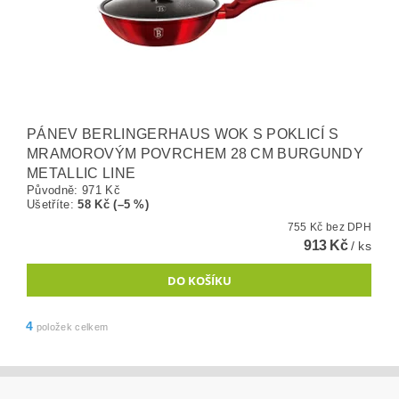
PÁNEV BERLINGERHAUS WOK S POKLICÍ S
MRAMOROVÝM POVRCHEM 28 CM BURGUNDY
METALLIC LINE
Původně:
971 Kč
Ušetříte
:
58 Kč (–5 %)
755 Kč bez DPH
913 Kč
/ ks
4
položek celkem