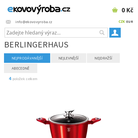
0 Kč
CZK
info@ekovovyroba.cz
EUR
BERLINGERHAUS
NEJPRODÁVANĚJŠÍ
NEJLEVNĚJŠÍ
NEJDRAŽŠÍ
ABECEDNĚ
4
položek celkem