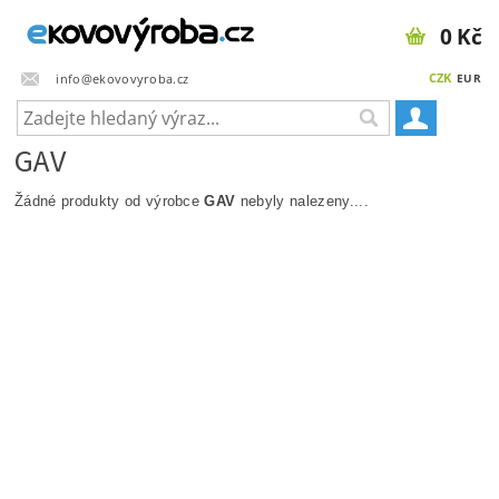
0 Kč
CZK
info@ekovovyroba.cz
EUR
GAV
Žádné produkty od výrobce
GAV
nebyly nalezeny....