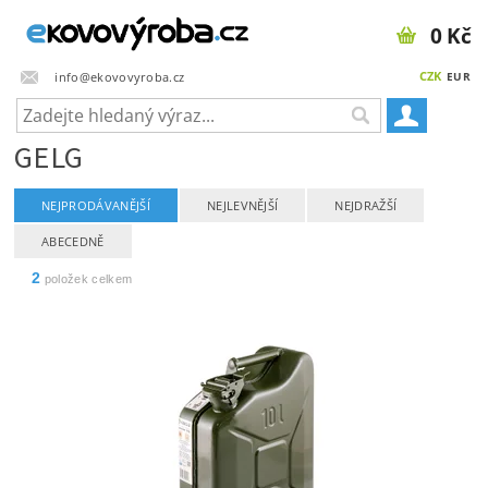
0 Kč
CZK
info@ekovovyroba.cz
EUR
GELG
NEJPRODÁVANĚJŠÍ
NEJLEVNĚJŠÍ
NEJDRAŽŠÍ
ABECEDNĚ
2
položek celkem