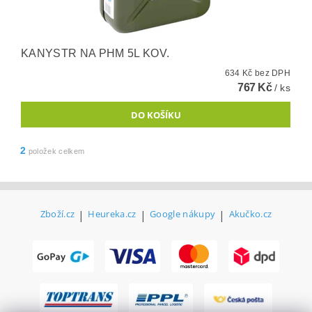
KANYSTR NA PHM 5L KOV.
634 Kč bez DPH
767 Kč
/ ks
2
položek celkem
Zboží.cz
|
Heureka.cz
|
Google nákupy
|
Akučko.cz