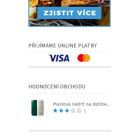
PŘIJÍMÁME ONLINE PLATBY
HODNOCENÍ OBCHODU
Plastová nádrž na dešťovou vodu SEINE 650 l, písková
|