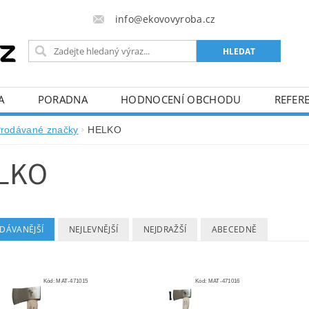
info@ekovovyroba.cz
A
PORADNA
HODNOCENÍ OBCHODU
REFERE
rodávané značky
HELKO
LKO
DÁVANĚJŠÍ
NEJLEVNĚJŠÍ
NEJDRAŽŠÍ
ABECEDNĚ
Kód:
MAT-471015
Kód:
MAT-471016