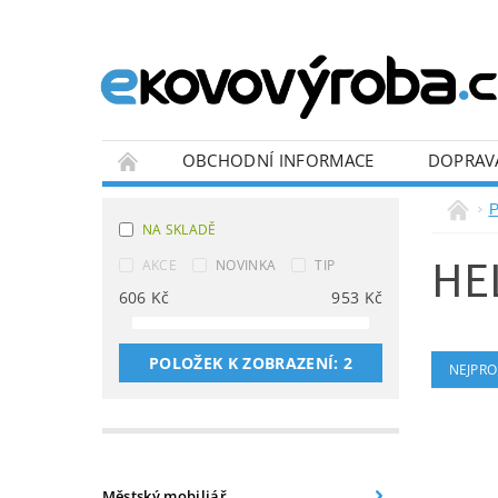
OBCHODNÍ INFORMACE
DOPRAV
BLOG
P
NA SKLADĚ
HE
AKCE
NOVINKA
TIP
606
Kč
953
Kč
POLOŽEK K ZOBRAZENÍ:
2
NEJPRO
Městský mobiliář