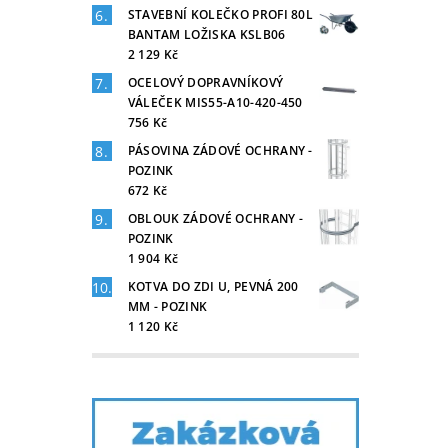
STAVEBNÍ KOLEČKO PROFI 80L
BANTAM LOŽISKA KSLB06
2 129 Kč
OCELOVÝ DOPRAVNÍKOVÝ
VÁLEČEK MIS55-A10-420-450
756 Kč
PÁSOVINA ZÁDOVÉ OCHRANY -
POZINK
672 Kč
OBLOUK ZÁDOVÉ OCHRANY -
POZINK
1 904 Kč
KOTVA DO ZDI U, PEVNÁ 200
MM - POZINK
1 120 Kč