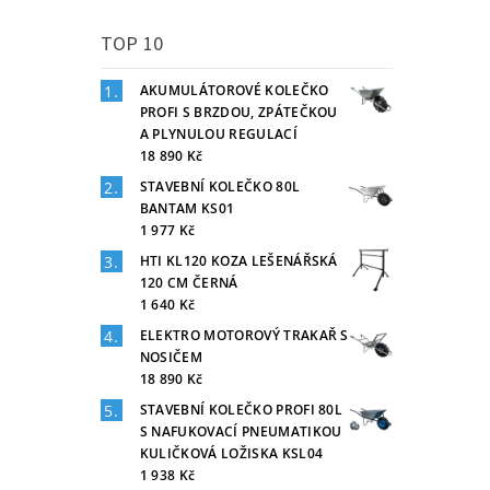
TOP 10
AKUMULÁTOROVÉ KOLEČKO
PROFI S BRZDOU, ZPÁTEČKOU
A PLYNULOU REGULACÍ
18 890 Kč
STAVEBNÍ KOLEČKO 80L
BANTAM KS01
1 977 Kč
HTI KL120 KOZA LEŠENÁŘSKÁ
120 CM ČERNÁ
1 640 Kč
ELEKTRO MOTOROVÝ TRAKAŘ S
NOSIČEM
18 890 Kč
STAVEBNÍ KOLEČKO PROFI 80L
S NAFUKOVACÍ PNEUMATIKOU
KULIČKOVÁ LOŽISKA KSL04
1 938 Kč