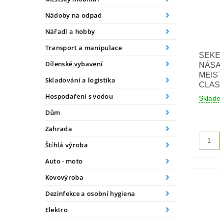
Nádoby na odpad
Nářadí a hobby
Transport a manipulace
SEKE
Dílenské vybavení
NÁS
MEI
Skladování a logistika
CLAS
Hospodaření s vodou
Skla
Dům
Zahrada
Štíhlá výroba
Auto - moto
Kovovýroba
Dezinfekce a osobní hygiena
Elektro