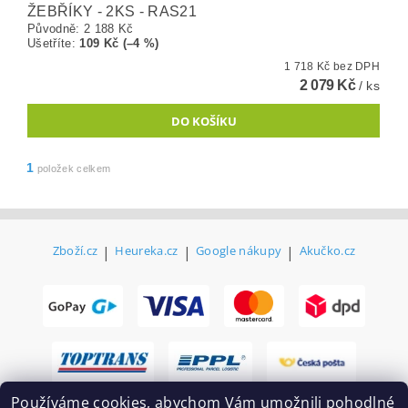
ŽEBŘÍKY - 2KS - RAS21
Původně:
2 188 Kč
Ušetříte
:
109 Kč (–4 %)
1 718 Kč bez DPH
2 079 Kč
/ ks
1
položek celkem
Zboží.cz
|
Heureka.cz
|
Google nákupy
|
Akučko.cz
Používáme cookies, abychom Vám umožnili pohodlné