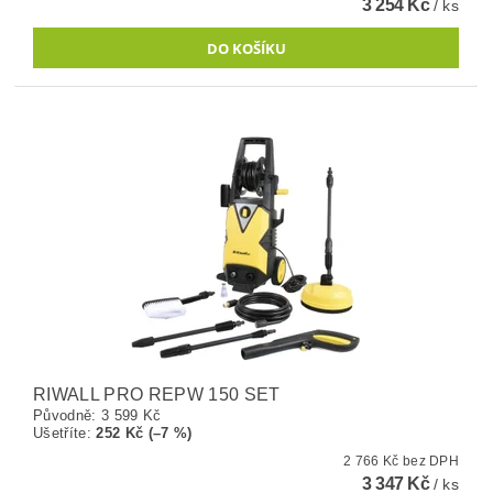
3 254 Kč
/ ks
RIWALL PRO REPW 150 SET
Původně:
3 599 Kč
Ušetříte
:
252 Kč (–7 %)
2 766 Kč bez DPH
3 347 Kč
/ ks