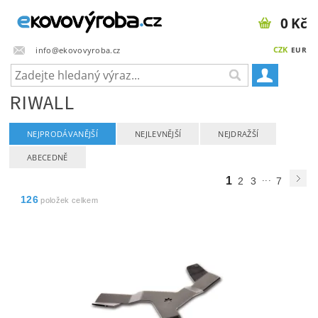
0 Kč
CZK
info@ekovovyroba.cz
EUR
RIWALL
NEJPRODÁVANĚJŠÍ
NEJLEVNĚJŠÍ
NEJDRAŽŠÍ
ABECEDNĚ
...
1
2
3
7
126
položek celkem