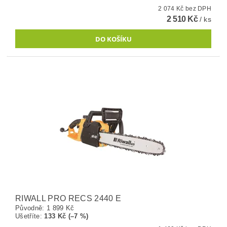
2 074 Kč bez DPH
2 510 Kč
/ ks
RIWALL PRO RECS 2440 E
Původně:
1 899 Kč
Ušetříte
:
133 Kč (–7 %)