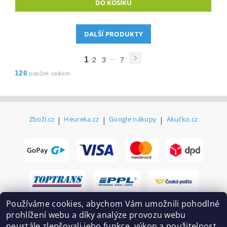
DALŠÍ PRODUKTY
...
1
2
3
7
126
položek celkem
Zboží.cz
|
Heureka.cz
|
Google nákupy
|
Akučko.cz
Používáme cookies, abychom Vám umožnili pohodlné
prohlížení webu a díky analýze provozu webu
neustále zlepšovali jeho funkce, výkon a použitelnost.