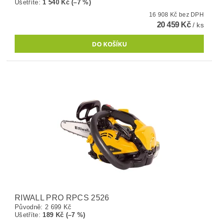
Ušetříte
:
1 540 Kč (–7 %)
16 908 Kč bez DPH
20 459 Kč
/ ks
RIWALL PRO RPCS 2526
Původně:
2 699 Kč
Ušetříte
:
189 Kč (–7 %)