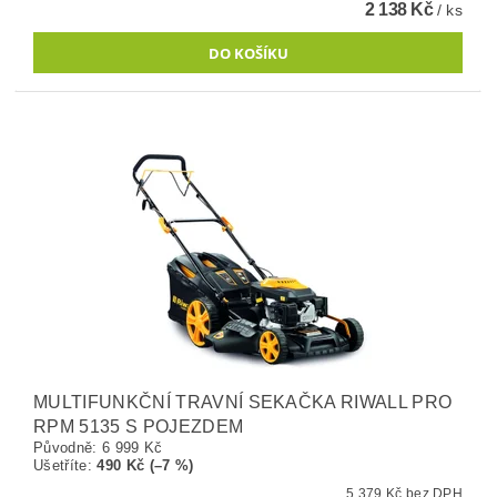
2 138 Kč
/ ks
MULTIFUNKČNÍ TRAVNÍ SEKAČKA RIWALL PRO
RPM 5135 S POJEZDEM
Původně:
6 999 Kč
Ušetříte
:
490 Kč (–7 %)
5 379 Kč bez DPH