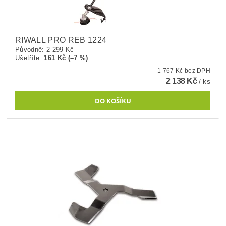
RIWALL PRO REB 1224
Původně:
2 299 Kč
Ušetříte
:
161 Kč (–7 %)
1 767 Kč bez DPH
2 138 Kč
/ ks