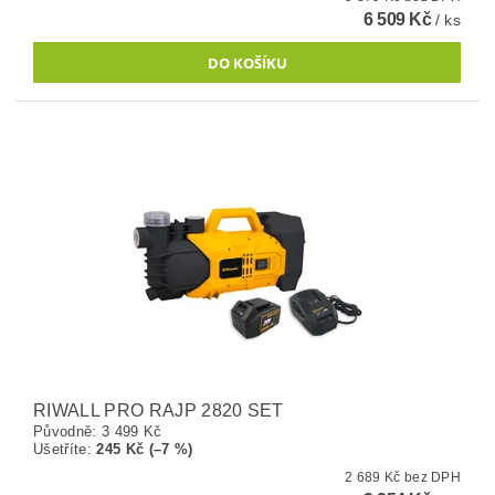
6 509 Kč
/ ks
RIWALL PRO RAJP 2820 SET
Původně:
3 499 Kč
Ušetříte
:
245 Kč (–7 %)
2 689 Kč bez DPH