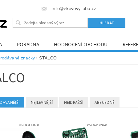
info@ekovovyroba.cz
A
PORADNA
HODNOCENÍ OBCHODU
REFERE
rodávané značky
STALCO
ALCO
DÁVANĚJŠÍ
NEJLEVNĚJŠÍ
NEJDRAŽŠÍ
ABECEDNĚ
Kód:
MAT-673421
Kód:
MAT-673965