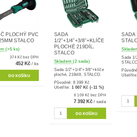
Č PLOCHÝ PVC
SADA
SADA 1
25MM STALCO
1/2"+1/4"+3/8"+KLÍČE
STAL
PLOCHÉ 219DÍL.
dem
(>5 ks)
Sklad
STALCO
374 Kč bez DPH
Sada 1/2
Skladem
(2 sada)
STALCO
452 Kč
/ ks
Sada 1/2"+1/4"+3/8"+klíče
Původn
ploché, 219díll, STALCO.
Ušetříte
Původně:
8 399 Kč
Ušetříte
:
1 007 Kč (–11 %)
6 109 Kč bez DPH
7 392 Kč
/ sada