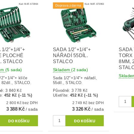
Kód:
MAT-673964
Kód:
MAT-673963
Doprava zdarma
1/2"+1/4"+
SADA 1/2"+1/4"+
SADA 
E PLOCHÉ
NÁŘADÍ 55DÍL.
TORX 
L. STALCO
STALCO
8MM, 
STAL
dem
(5 sada)
Skladem
(2 sada)
Sklad
/2"+1/4"+ klíče
Sada 1/2"+1/4"+ nářadí,
, 82díl., STALCO.
55díl., STALCO.
ně:
3 840 Kč
Původně:
3 778 Kč
e
:
452 Kč (–11 %)
Ušetříte
:
452 Kč (–11 %)
2 800 Kč bez DPH
2 749 Kč bez DPH
3 388 Kč
3 326 Kč
/ sada
/ sada