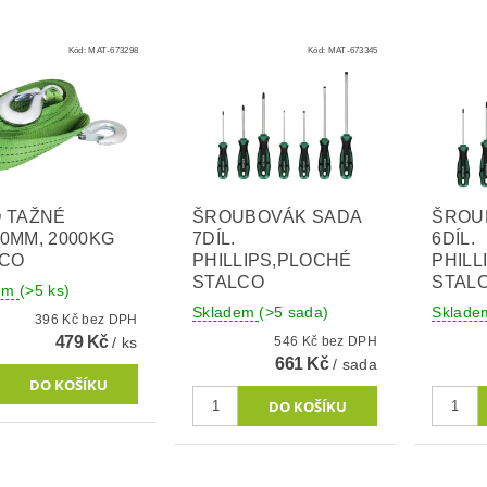
Kód:
MAT-673298
Kód:
MAT-673345
 TAŽNÉ
ŠROUBOVÁK SADA
ŠROU
0MM, 2000KG
7DÍL.
6DÍL.
LCO
PHILLIPS,PLOCHÉ
PHILL
STALCO
STAL
dem
(>5 ks)
Skladem
(>5 sada)
Sklad
396 Kč bez DPH
479 Kč
/ ks
546 Kč bez DPH
661 Kč
/ sada