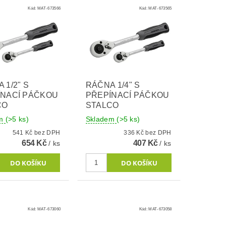
Kód:
MAT-673566
Kód:
MAT-673565
 1/2" S
RÁČNA 1/4" S
ÍNACÍ PÁČKOU
PŘEPÍNACÍ PÁČKOU
CO
STALCO
em
(>5 ks)
Skladem
(>5 ks)
541 Kč bez DPH
336 Kč bez DPH
654 Kč
407 Kč
/ ks
/ ks
Kód:
MAT-673060
Kód:
MAT-673058