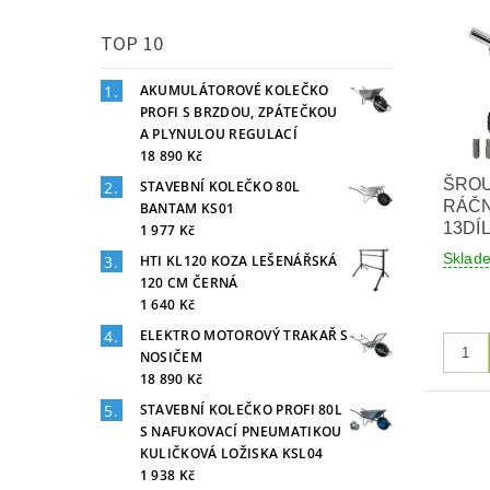
TOP 10
AKUMULÁTOROVÉ KOLEČKO
PROFI S BRZDOU, ZPÁTEČKOU
A PLYNULOU REGULACÍ
18 890 Kč
ŠRO
STAVEBNÍ KOLEČKO 80L
RÁČ
BANTAM KS01
13DÍ
1 977 Kč
Skla
HTI KL120 KOZA LEŠENÁŘSKÁ
120 CM ČERNÁ
1 640 Kč
ELEKTRO MOTOROVÝ TRAKAŘ S
NOSIČEM
18 890 Kč
STAVEBNÍ KOLEČKO PROFI 80L
S NAFUKOVACÍ PNEUMATIKOU
KULIČKOVÁ LOŽISKA KSL04
1 938 Kč