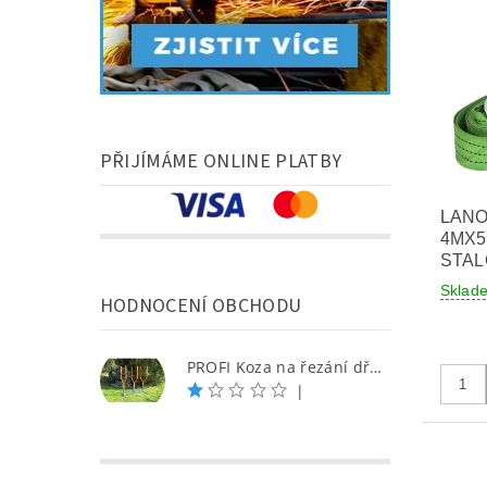
PŘIJÍMÁME ONLINE PLATBY
LANO
4MX5
STA
Skla
HODNOCENÍ OBCHODU
PROFI Koza na řezání dřeva - S
|