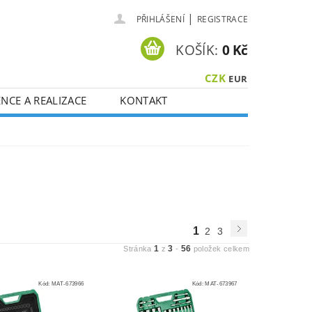
|
PŘIHLÁŠENÍ
REGISTRACE
KOŠÍK:
0 Kč
CZK
EUR
NCE A REALIZACE
KONTAKT
1
2
3
1
3
56
Stránka
z
-
položek celkem
Kód:
MAT-673966
Kód:
MAT-673967