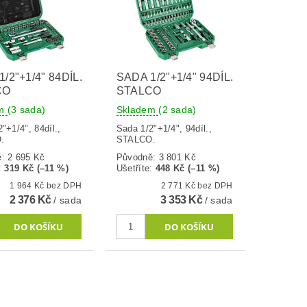
/2"+1/4" 84DÍL.
SADA 1/2"+1/4" 94DÍL.
CO
STALCO
em
(3 sada)
Skladem
(2 sada)
"+1/4", 84díl.,
Sada 1/2"+1/4", 94díl.,
.
STALCO.
ě:
2 695 Kč
Původně:
3 801 Kč
:
319 Kč (–11 %)
Ušetříte
:
448 Kč (–11 %)
1 964 Kč bez DPH
2 771 Kč bez DPH
2 376 Kč
3 353 Kč
/ sada
/ sada