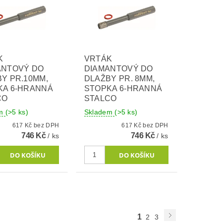
K
VRTÁK
ANTOVÝ DO
DIAMANTOVÝ DO
Y PR.10MM,
DLAŽBY PR. 8MM,
KA 6-HRANNÁ
STOPKA 6-HRANNÁ
CO
STALCO
em
(>5 ks)
Skladem
(>5 ks)
617 Kč bez DPH
617 Kč bez DPH
746 Kč
746 Kč
/ ks
/ ks
1
2
3