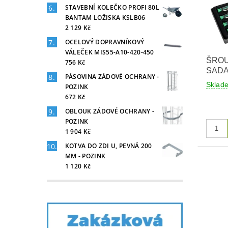
STAVEBNÍ KOLEČKO PROFI 80L
BANTAM LOŽISKA KSLB06
2 129 Kč
OCELOVÝ DOPRAVNÍKOVÝ
VÁLEČEK MIS55-A10-420-450
ŠRO
756 Kč
SADA
PÁSOVINA ZÁDOVÉ OCHRANY -
Skla
POZINK
672 Kč
OBLOUK ZÁDOVÉ OCHRANY -
POZINK
1 904 Kč
KOTVA DO ZDI U, PEVNÁ 200
MM - POZINK
1 120 Kč