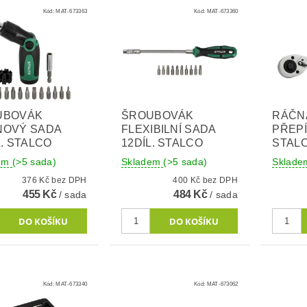
Kód:
MAT-673363
Kód:
MAT-673360
UBOVÁK
ŠROUBOVÁK
RÁČNA
NOVÝ SADA
FLEXIBILNÍ SADA
PŘEP
L. STALCO
12DÍL. STALCO
STAL
dem
(>5 sada)
Skladem
(>5 sada)
Sklad
376 Kč bez DPH
400 Kč bez DPH
455 Kč
484 Kč
/ sada
/ sada
Kód:
MAT-673340
Kód:
MAT-673062