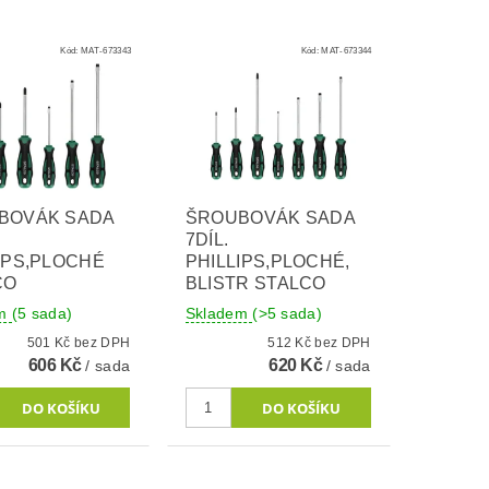
Kód:
MAT-673343
Kód:
MAT-673344
BOVÁK SADA
ŠROUBOVÁK SADA
7DÍL.
IPS,PLOCHÉ
PHILLIPS,PLOCHÉ,
CO
BLISTR STALCO
em
(5 sada)
Skladem
(>5 sada)
501 Kč bez DPH
512 Kč bez DPH
606 Kč
620 Kč
/ sada
/ sada