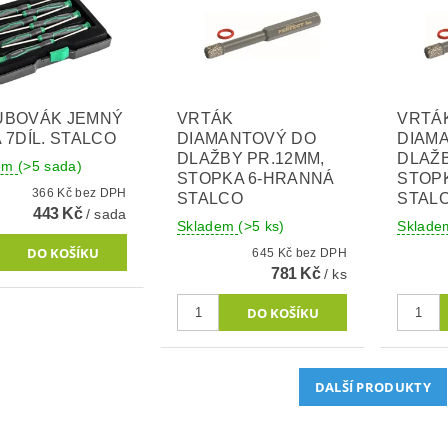
UBOVÁK JEMNÝ
VRTÁK
VRTÁ
 7DÍL. STALCO
DIAMANTOVÝ DO
DIAM
DLAŽBY PR.12MM,
DLAŽB
dem
(>5 sada)
STOPKA 6-HRANNÁ
STOP
366 Kč bez DPH
STALCO
STAL
443 Kč
/ sada
Skladem
(>5 ks)
Sklad
645 Kč bez DPH
781 Kč
/ ks
DALŠÍ PRODUKTY