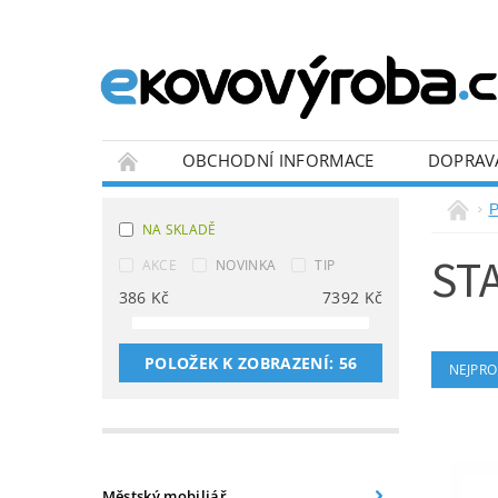
OBCHODNÍ INFORMACE
DOPRAV
BLOG
P
NA SKLADĚ
ST
AKCE
NOVINKA
TIP
386
Kč
7392
Kč
POLOŽEK K ZOBRAZENÍ:
56
NEJPRO
Městský mobiliář