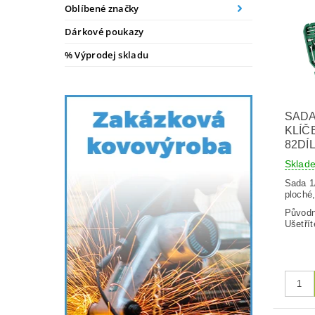
Oblíbené značky
Dárkové poukazy
% Výprodej skladu
SADA 
KLÍČ
82DÍ
Skla
Sada 1
ploché
Původ
Ušetřít