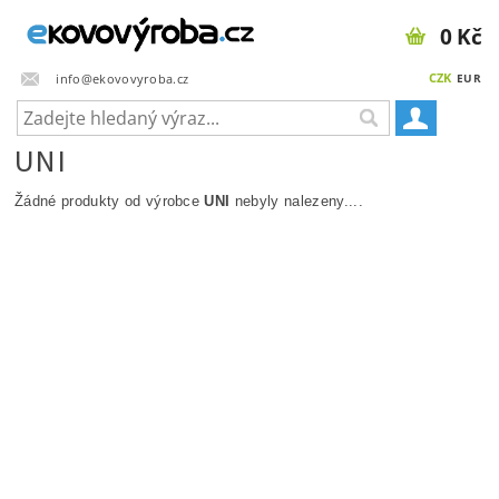
0 Kč
CZK
info@ekovovyroba.cz
EUR
UNI
Žádné produkty od výrobce
UNI
nebyly nalezeny....