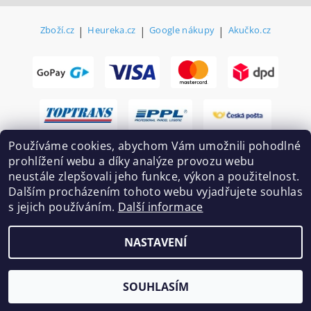
Zboží.cz
|
Heureka.cz
|
Google nákupy
|
Akučko.cz
Používáme cookies, abychom Vám umožnili pohodlné
prohlížení webu a díky analýze provozu webu
neustále zlepšovali jeho funkce, výkon a použitelnost.
Dalším procházením tohoto webu vyjadřujete souhlas
s jejich používáním.
Další informace
2026 ©
Ekovovyroba.cz
, všechna práva vyhrazena
NASTAVENÍ
Vytvořil Shoptet
SOUHLASÍM