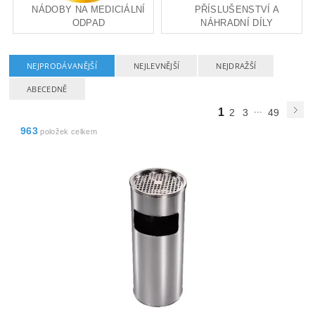
NÁDOBY NA MEDICIÁLNÍ
PŘÍSLUŠENSTVÍ A
ODPAD
NÁHRADNÍ DÍLY
NEJPRODÁVANĚJŠÍ
NEJLEVNĚJŠÍ
NEJDRAŽŠÍ
ABECEDNĚ
...
1
2
3
49
963
položek celkem