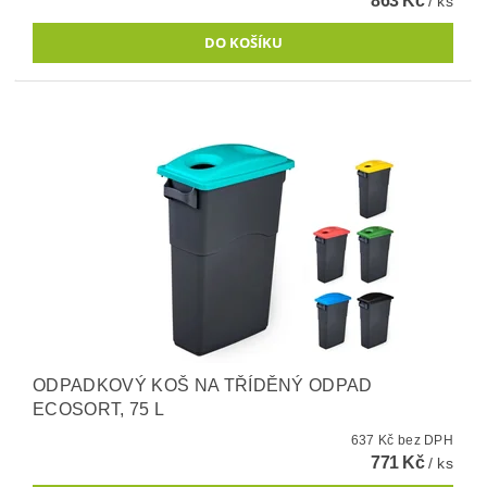
863 Kč
/ ks
ODPADKOVÝ KOŠ NA TŘÍDĚNÝ ODPAD
ECOSORT, 75 L
637 Kč bez DPH
771 Kč
/ ks